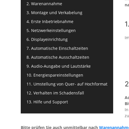
2. Warenannahme
n
3. Montage und Verkabelung
4. Erste Inbetriebnahme
1
5. Netzwerkeinstellungen
I
6. Displayeinrichtung
7. Automatische Einschaltzeiten
8. Automatische Ausschaltzeiten
9. Audio-Ausgabe und Lautstärke
10. Energiespareinstellungen
2
11. Umstellung von Quer- auf Hochformat
12. Verhalten im Schadensfall
Ac
13. Hilfe und Support
Bi
In
zu
Bitte prüfen Sie auch unmittelbar nach
Warenannahm