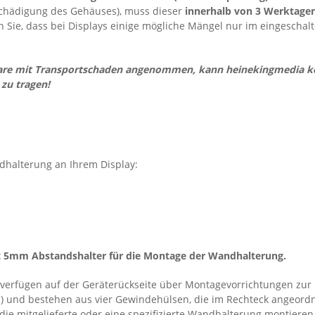
Beschädigung des Gehäuses), muss dieser
innerhalb von 3 Werktage
en Sie, dass bei Displays einige mögliche Mängel nur im eingeschal
Ware mit Transportschaden angenommen, kann heinekingmedia kei
zu tragen!
dhalterung an Ihrem Display:
t 5mm Abstandshalter für die Montage der Wandhalterung.
 verfügen auf der Geräterückseite über Montagevorrichtungen zu
n) und bestehen aus vier Gewindehülsen, die im Rechteck angeordn
ie mitgelieferte oder eine spezifizierte Wandhalterung montieren