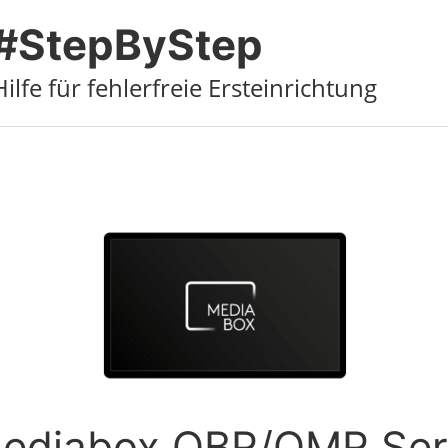
#StepByStep
Hilfe für fehlerfreie Ersteinrichtung
ediabox QBR/QMR Ser