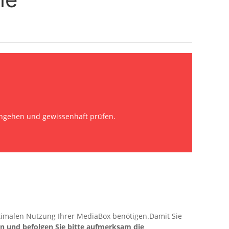
gehen und gewissenhaft prüfen.
timalen Nutzung Ihrer MediaBox benötigen.Damit Sie
en und befolgen Sie bitte aufmerksam die