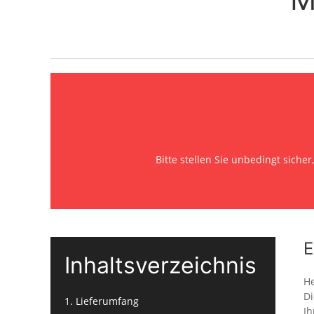
Bitte stellen Sie unbedingt siche
E
Inhaltsverzeichnis
He
Di
1. Lieferumfang
Ih