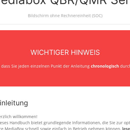
Bildschirm ohne Rechnereinheit (SOC)
WICHTIGER HINWEIS
r, dass Sie jeden einzelnen Punkt der Anleitung
chronologisch
durch
inleitung
rzlich willkommen!
eses Handbuch bietet grundlegende Informationen, die Sie zur op
re MediaBox schnell sowie einfach in Betrieb nehmen können,
les