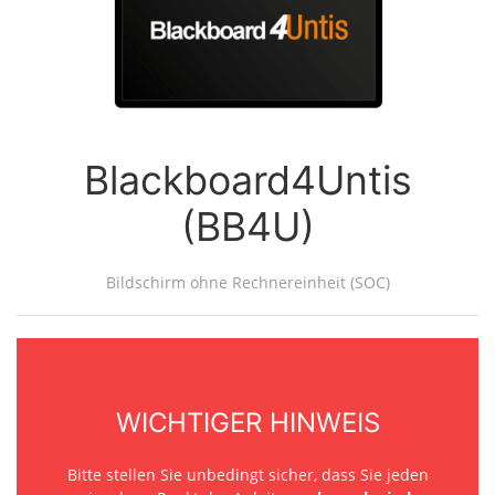
Blackboard4Untis
(BB4U)
Bildschirm ohne Rechnereinheit (SOC)
WICHTIGER HINWEIS
Bitte stellen Sie unbedingt sicher, dass Sie jeden