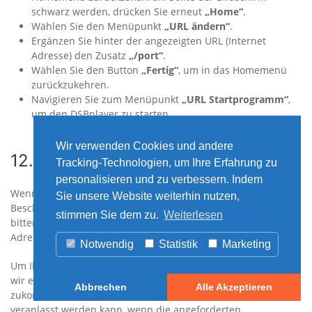
schwarz werden, drücken Sie erneut
„Home“
.
Wählen Sie den Menüpunkt
„URL ändern“
.
Ergänzen Sie hinter der angezeigten URL (Internet
Adresse) den Zusatz
„/port“
.
Wählen Sie den Button
„Fertig“
, um in das Homemenü
zurückzukehren.
Navigieren Sie zum Menüpunkt
„URL Startprogramm“
,
um den DSBplayer zu starten.
Wir verwenden Cookies und andere
12. Verhalten im Schadensfall
Tracking-Technologien, um Ihre Erfahrung zu
personalisieren und zu verbessern. Indem
Wenn Ihr Blackboard4Untis (BB4U) aufgrund einer
Sie unsere Website weiterhin nutzen,
Beschädigung oder Fehlfunktion repariert werden muss,
stimmen Sie dem zu.
Weiterlesen
bitten wir Sie, eine E-Mail an heinekingmedia zu folgender
Adresse zu senden: support@heinekingmedia.de.
Notwendig
Statistik
Marketing
Um Ihre Schadensmeldung bearbeiten zu können, benötigen
wir einige Informationen, die Sie uns bitte vollständig
Abbrechen
Alle Akzeptieren
zukommen lassen. Bitte beachten Sie, dass die Reparatur nur
veranlasst werden kann, wenn die angeforderten